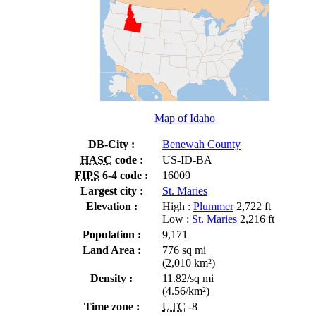
Map of Idaho
DB-City :
Benewah County
HASC
code :
US-ID-BA
FIPS
6-4 code :
16009
Largest city :
St. Maries
Elevation :
High :
Plummer
2,722 ft
Low :
St. Maries
2,216 ft
Population :
9,171
Land Area :
776 sq mi
(2,010 km²)
Density :
11.82/sq mi
(4.56/km²)
Time zone :
UTC
-8