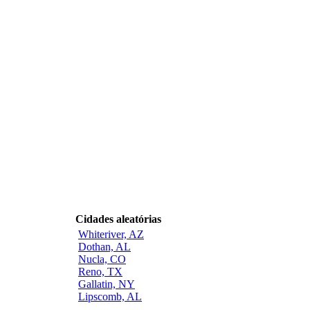
Cidades aleatórias
Whiteriver, AZ
Dothan, AL
Nucla, CO
Reno, TX
Gallatin, NY
Lipscomb, AL