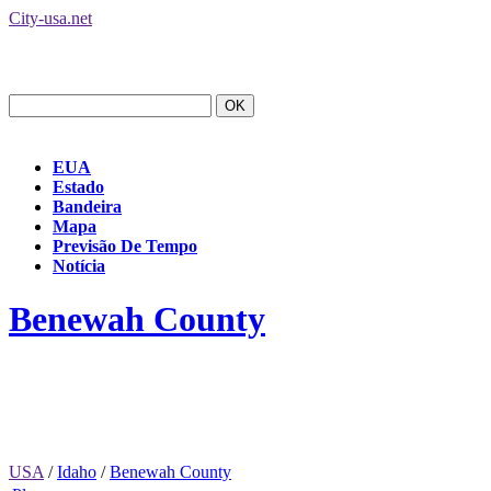
City-usa.net
EUA
Estado
Bandeira
Mapa
Previsão De Tempo
Notícia
Benewah County
USA
/
Idaho
/
Benewah County