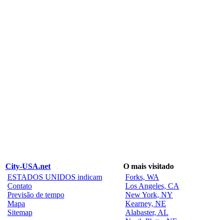
City-USA.net
O mais visitado
ESTADOS UNIDOS indicam
Forks, WA
Contato
Los Angeles, CA
Previsão de tempo
New York, NY
Mapa
Kearney, NE
Sitemap
Alabaster, AL