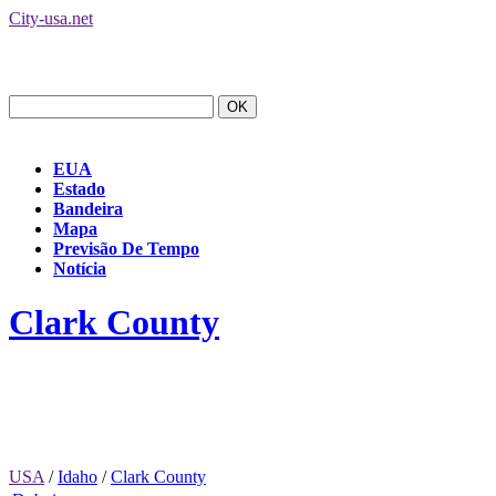
City-usa.net
EUA
Estado
Bandeira
Mapa
Previsão De Tempo
Notícia
Clark County
USA
/
Idaho
/
Clark County