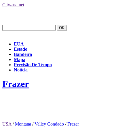
City-usa.net
EUA
Estado
Bandeira
Mapa
Previsão De Tempo
Notícia
Frazer
USA
/
Montana
/
Valley Condado
/
Frazer