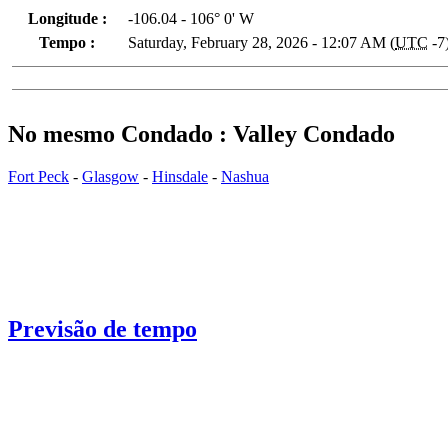
Longitude :
-106.04 - 106° 0' W
Tempo :
Saturday, February 28, 2026 - 12:07 AM (
UTC
-7
No mesmo Condado : Valley Condado
Fort Peck
-
Glasgow
-
Hinsdale
-
Nashua
Previsão de tempo