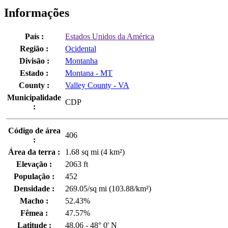
Informações
País :
Estados Unidos da América
Região :
Ocidental
Divisão :
Montanha
Estado :
Montana - MT
County :
Valley County - VA
Municipalidade
CDP
:
Código de área
406
:
Área da terra :
1.68 sq mi (4 km²)
Elevação :
2063 ft
População :
452
Densidade :
269.05/sq mi (103.88/km²)
Macho :
52.43%
Fêmea :
47.57%
Latitude :
48.06 - 48° 0' N