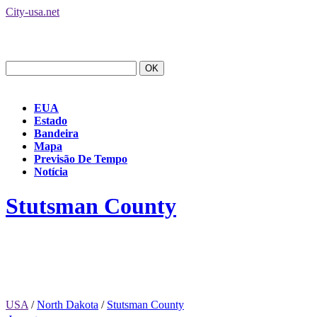
City-usa.net
EUA
Estado
Bandeira
Mapa
Previsão De Tempo
Notícia
Stutsman County
USA
/
North Dakota
/
Stutsman County