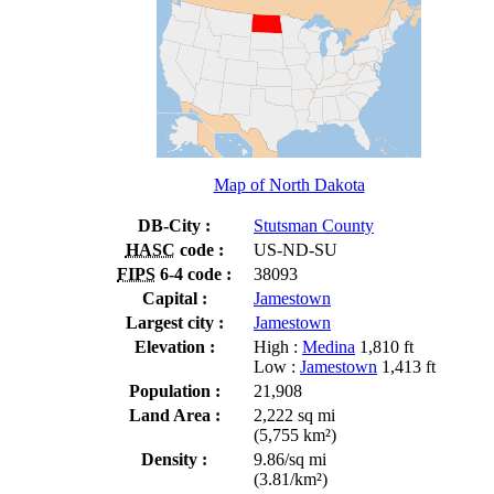
Map of North Dakota
DB-City :
Stutsman County
HASC
code :
US-ND-SU
FIPS
6-4 code :
38093
Capital :
Jamestown
Largest city :
Jamestown
Elevation :
High :
Medina
1,810 ft
Low :
Jamestown
1,413 ft
Population :
21,908
Land Area :
2,222 sq mi
(5,755 km²)
Density :
9.86/sq mi
(3.81/km²)