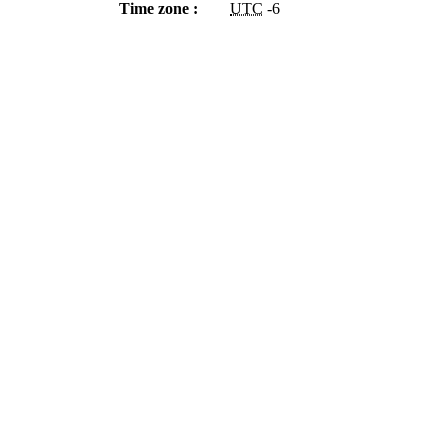
Time zone :
UTC
-6