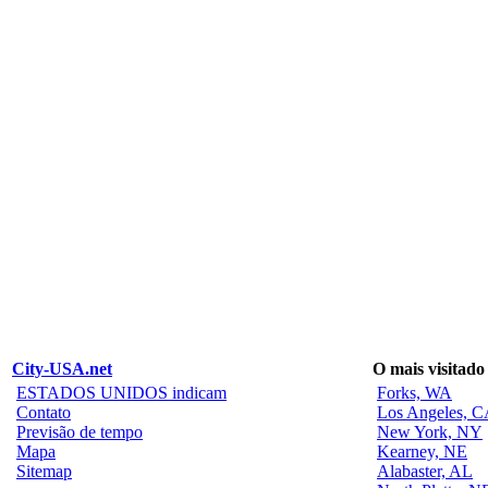
City-USA.net
O mais visitado
ESTADOS UNIDOS indicam
Forks, WA
Contato
Los Angeles, 
Previsão de tempo
New York, NY
Mapa
Kearney, NE
Sitemap
Alabaster, AL