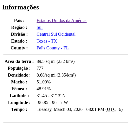
Informações
País :
Estados Unidos da América
Região :
Sul
Divisão :
Central Sul Ocidental
Estado :
Texas - TX
County :
Falls County - FL
Área da terra :
89.5 sq mi (232 km²)
População :
777
Densidade :
8.68/sq mi (3.35/km²)
Macho :
51.09%
Fêmea :
48.91%
Latitude :
31.45 - 31° 3' N
Longitude :
-96.85 - 96° 5' W
Tempo :
Tuesday, March 03, 2026 - 08:01 PM (
UTC
-6)