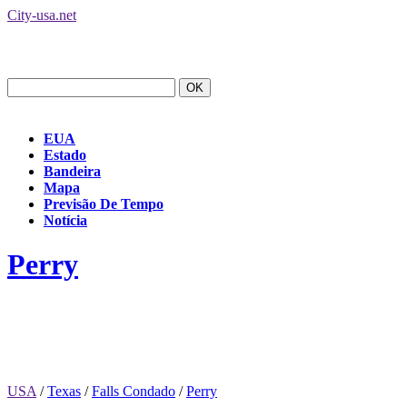
City-usa.net
EUA
Estado
Bandeira
Mapa
Previsão De Tempo
Notícia
Perry
USA
/
Texas
/
Falls Condado
/
Perry