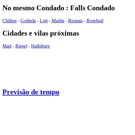
No mesmo Condado : Falls Condado
Chilton
-
Golinda
-
Lott
-
Marlin
-
Reagan
-
Rosebud
Cidades e vilas próximas
Mart
-
Riesel
-
Hallsburg
Previsão de tempo