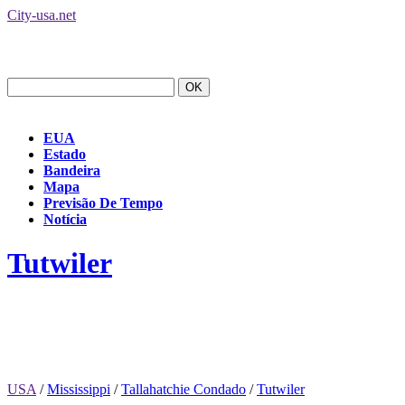
City-usa.net
EUA
Estado
Bandeira
Mapa
Previsão De Tempo
Notícia
Tutwiler
USA
/
Mississippi
/
Tallahatchie Condado
/
Tutwiler