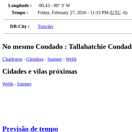
Longitude :
-90.43 - 90° 3' W
Tempo :
Friday, February 27, 2026 - 11:33 PM (
UTC
-6)
DB-City :
Tutwiler
No mesmo Condado : Tallahatchie Condad
Charleston
-
Glendora
-
Sumner
-
Webb
Cidades e vilas próximas
Webb
-
Sumner
Previsão de tempo