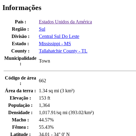
Informações
País :
Estados Unidos da América
Região :
Sul
Divisão :
Central Sul Do Leste
Estado :
Mississippi - MS
County :
Tallahatchie County - TL
Municipalidade
Town
:
Código de área
662
:
Área da terra :
1.34 sq mi (3 km²)
Elevação :
153 ft
População :
1,364
Densidade :
1,017.91/sq mi (393.02/km²)
Macho :
44.57%
Fêmea :
55.43%
Latitude :
34.01 - 34° 0' N