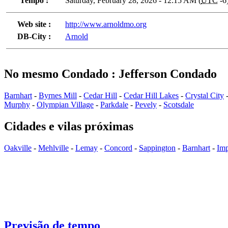
Tempo :
Saturday, February 28, 2026 - 12:15 AM (
UTC
-6
Web site :
http://www.arnoldmo.org
DB-City :
Arnold
No mesmo Condado : Jefferson Condado
Barnhart
-
Byrnes Mill
-
Cedar Hill
-
Cedar Hill Lakes
-
Crystal City
Murphy
-
Olympian Village
-
Parkdale
-
Pevely
-
Scotsdale
Cidades e vilas próximas
Oakville
-
Mehlville
-
Lemay
-
Concord
-
Sappington
-
Barnhart
-
Imp
Previsão de tempo