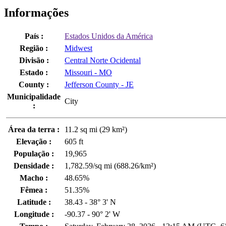
Informações
País :
Estados Unidos da América
Região :
Midwest
Divisão :
Central Norte Ocidental
Estado :
Missouri - MO
County :
Jefferson County - JE
Municipalidade
City
:
Área da terra :
11.2 sq mi (29 km²)
Elevação :
605 ft
População :
19,965
Densidade :
1,782.59/sq mi (688.26/km²)
Macho :
48.65%
Fêmea :
51.35%
Latitude :
38.43 - 38° 3' N
Longitude :
-90.37 - 90° 2' W