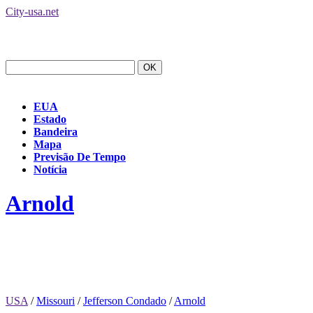
City-usa.net
EUA
Estado
Bandeira
Mapa
Previsão De Tempo
Notícia
Arnold
USA
/
Missouri
/
Jefferson Condado
/
Arnold