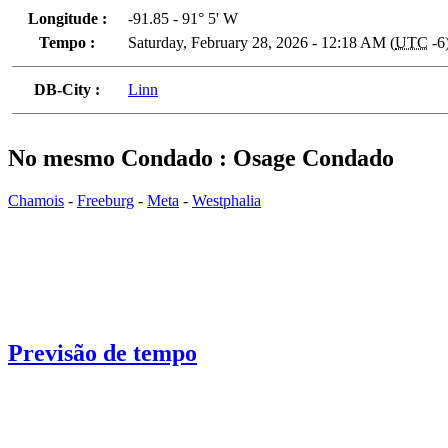
Longitude :
-91.85 - 91° 5' W
Tempo :
Saturday, February 28, 2026 - 12:18 AM (
UTC
-6
DB-City :
Linn
No mesmo Condado : Osage Condado
Chamois
-
Freeburg
-
Meta
-
Westphalia
Previsão de tempo