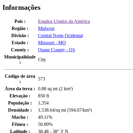
Informações
País :
Estados Unidos da América
Região :
Midwest
Divisão :
Central Norte Ocidental
Estado :
Missouri - MO
County :
Osage County - OS
Municipalidade
City
:
Código de área
573
:
Área da terra :
0.88 sq mi (2 km²)
Elevação :
850 ft
População :
1,354
Densidade :
1,538.64/sq mi (594.07/km²)
Macho :
49.11%
Fêmea :
50.89%
Latitude :
38.48 - 38° 3' N