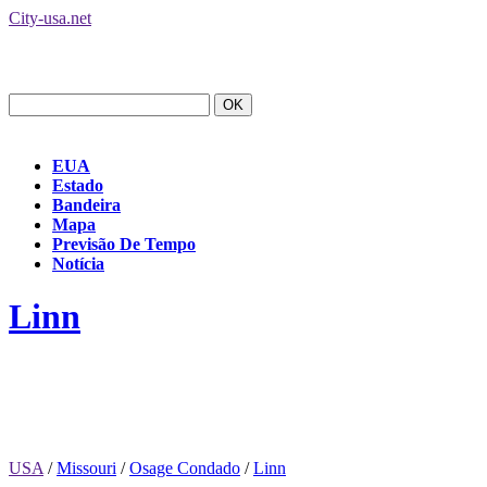
City-usa.net
EUA
Estado
Bandeira
Mapa
Previsão De Tempo
Notícia
Linn
USA
/
Missouri
/
Osage Condado
/
Linn