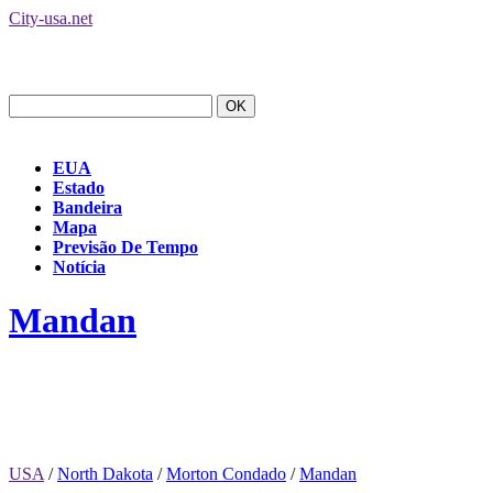
City-usa.net
EUA
Estado
Bandeira
Mapa
Previsão De Tempo
Notícia
Mandan
USA
/
North Dakota
/
Morton Condado
/
Mandan