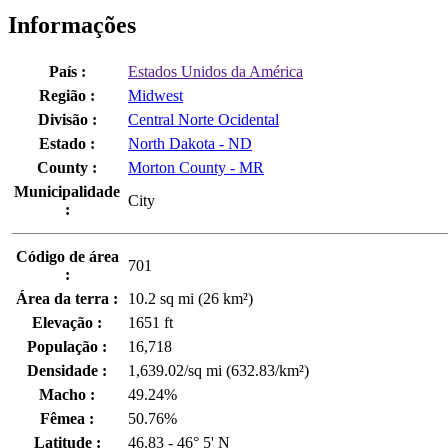
Informações
País :
Estados Unidos da América
Região :
Midwest
Divisão :
Central Norte Ocidental
Estado :
North Dakota - ND
County :
Morton County - MR
Municipalidade
City
:
Código de área
701
:
Área da terra :
10.2 sq mi (26 km²)
Elevação :
1651 ft
População :
16,718
Densidade :
1,639.02/sq mi (632.83/km²)
Macho :
49.24%
Fêmea :
50.76%
Latitude :
46.83 - 46° 5' N