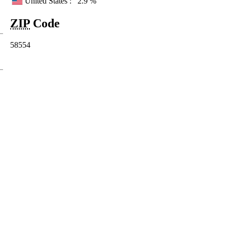
United States :
2.9 %
ZIP
Code
58554