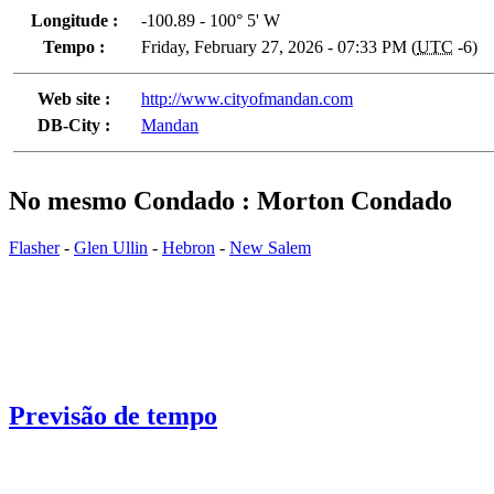
Longitude :
-100.89 - 100° 5' W
Tempo :
Friday, February 27, 2026 - 07:33 PM (
UTC
-6)
Web site :
http://www.cityofmandan.com
DB-City :
Mandan
No mesmo Condado : Morton Condado
Flasher
-
Glen Ullin
-
Hebron
-
New Salem
Previsão de tempo