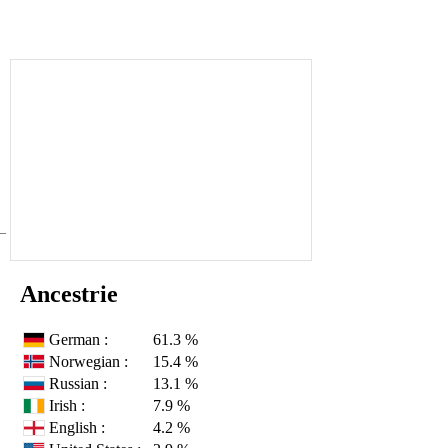
Ancestrie
German :
61.3 %
Norwegian :
15.4 %
Russian :
13.1 %
Irish :
7.9 %
English :
4.2 %