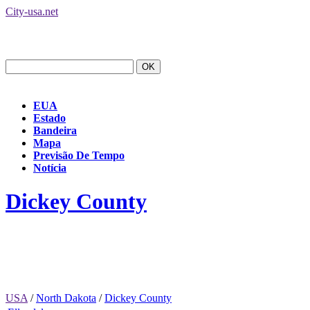
City-usa.net
EUA
Estado
Bandeira
Mapa
Previsão De Tempo
Notícia
Dickey County
USA
/
North Dakota
/
Dickey County