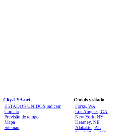
City-USA.net
O mais visitado
ESTADOS UNIDOS indicam
Forks, WA
Contato
Los Angeles, CA
Previsão de tempo
New York, NY
Mapa
Kearney, NE
Sitemap
Alabaster, AL