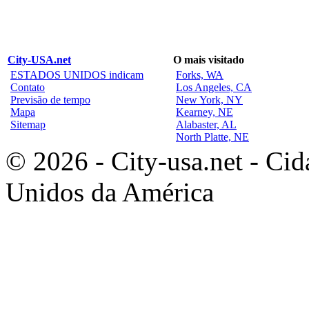
City-USA.net
O mais visitado
ESTADOS UNIDOS indicam
Forks, WA
Contato
Los Angeles, CA
Previsão de tempo
New York, NY
Mapa
Kearney, NE
Sitemap
Alabaster, AL
North Platte, NE
© 2026 - City-usa.net - Cid
Unidos da América