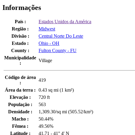
Informações
País :
Estados Unidos da América
Região :
Midwest
Divisão :
Central Norte Do Leste
Estado :
Ohio - OH
County :
Fulton County - FU
Municipalidade
Village
:
Código de área
419
:
Área da terra :
0.43 sq mi (1 km²)
Elevação :
720 ft
População :
563
Densidade :
1,309.30/sq mi (505.52/km²)
Macho :
50.44%
Fêmea :
49.56%
Latitude :
41.71 - 41° 4' N