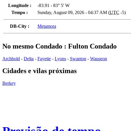
Longitude :
-83.91 - 83° 5' W
Tempo :
Sunday, August 09, 2026 - 04:37 AM (
UTC
-5)
DB-City :
Metamora
No mesmo Condado : Fulton Condado
Archbold
-
Delta
-
Fayette
-
Lyons
-
Swanton
-
Wauseon
Cidades e vilas próximas
Berkey