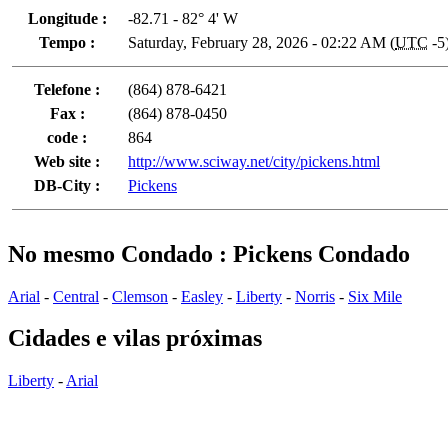
Longitude :
-82.71 - 82° 4' W
Tempo :
Saturday, February 28, 2026 - 02:22 AM (
UTC
-5
Telefone :
(864) 878-6421
Fax :
(864) 878-0450
code :
864
Web site :
http://www.sciway.net/city/pickens.html
DB-City :
Pickens
No mesmo Condado : Pickens Condado
Arial
-
Central
-
Clemson
-
Easley
-
Liberty
-
Norris
-
Six Mile
Cidades e vilas próximas
Liberty
-
Arial