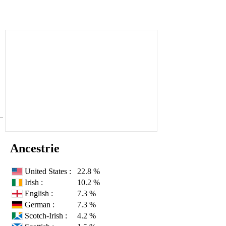
Ancestrie
United States :
22.8 %
Irish :
10.2 %
English :
7.3 %
German :
7.3 %
Scotch-Irish :
4.2 %