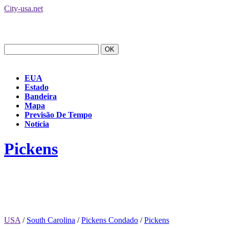
City-usa.net
EUA
Estado
Bandeira
Mapa
Previsão De Tempo
Notícia
Pickens
USA
/
South Carolina
/
Pickens Condado
/
Pickens