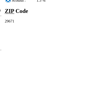
Scottish :
1.5 %
ZIP
Code
)
29671