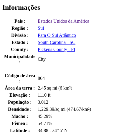
Informações
País :
Estados Unidos da América
Região :
Sul
Divisão :
Para O Sul Atlântico
Estado :
South Carolina - SC
County :
Pickens County - PI
Municipalidade
City
:
Código de área
864
:
Área da terra :
2.45 sq mi (6 km²)
Elevação :
1110 ft
População :
3,012
Densidade :
1,229.39/sq mi (474.67/km²)
Macho :
45.29%
Fêmea :
54.71%
Latitude :
34.88 - 34° 5' N