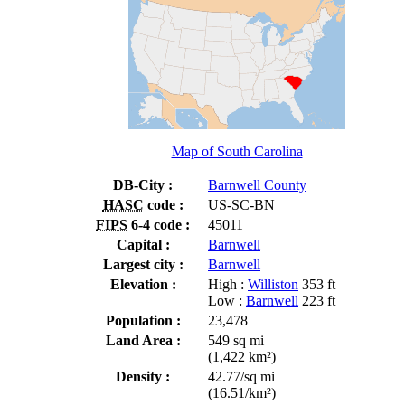
Map of South Carolina
DB-City :
Barnwell County
HASC
code :
US-SC-BN
FIPS
6-4 code :
45011
Capital :
Barnwell
Largest city :
Barnwell
Elevation :
High :
Williston
353 ft
Low :
Barnwell
223 ft
Population :
23,478
Land Area :
549 sq mi
(1,422 km²)
Density :
42.77/sq mi
(16.51/km²)