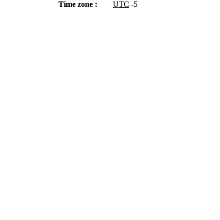
Time zone :
UTC
-5