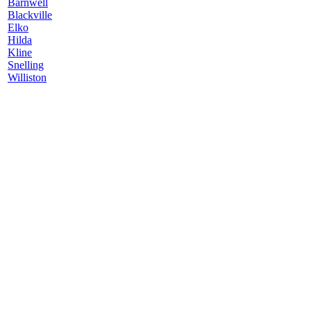
Barnwell
Blackville
Elko
Hilda
Kline
Snelling
Williston