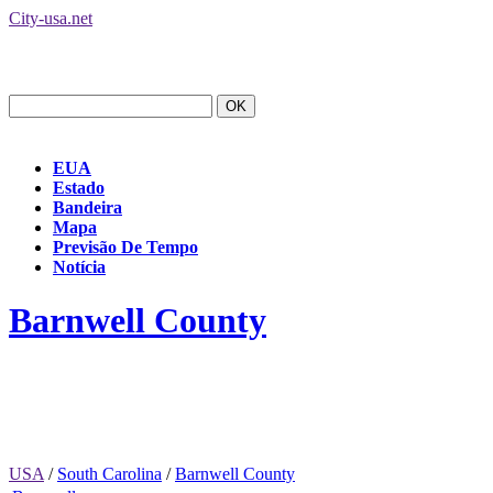
City-usa.net
EUA
Estado
Bandeira
Mapa
Previsão De Tempo
Notícia
Barnwell County
USA
/
South Carolina
/
Barnwell County