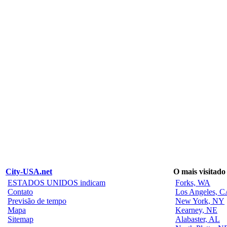
City-USA.net
O mais visitado
ESTADOS UNIDOS indicam
Forks, WA
Contato
Los Angeles, 
Previsão de tempo
New York, NY
Mapa
Kearney, NE
Sitemap
Alabaster, AL