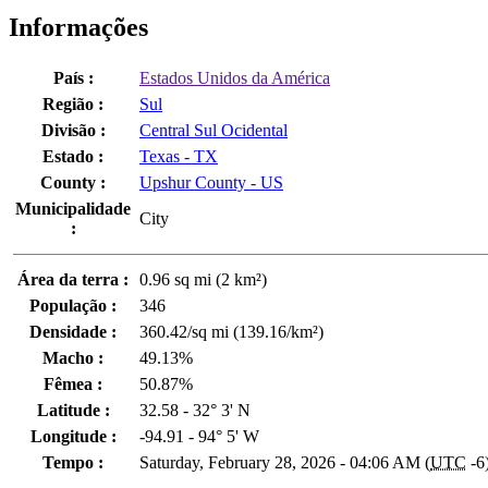
Informações
País :
Estados Unidos da América
Região :
Sul
Divisão :
Central Sul Ocidental
Estado :
Texas - TX
County :
Upshur County - US
Municipalidade
City
:
Área da terra :
0.96 sq mi (2 km²)
População :
346
Densidade :
360.42/sq mi (139.16/km²)
Macho :
49.13%
Fêmea :
50.87%
Latitude :
32.58 - 32° 3' N
Longitude :
-94.91 - 94° 5' W
Tempo :
Saturday, February 28, 2026 - 04:06 AM (
UTC
-6