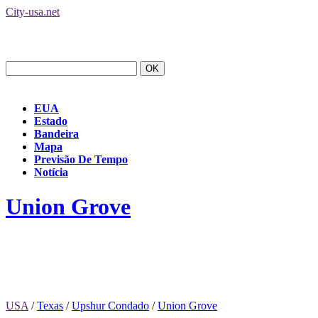
City-usa.net
EUA
Estado
Bandeira
Mapa
Previsão De Tempo
Notícia
Union Grove
USA
/
Texas
/
Upshur Condado
/
Union Grove