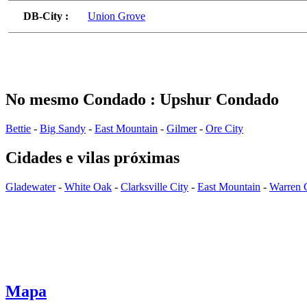
DB-City :
Union Grove
No mesmo Condado : Upshur Condado
Bettie
-
Big Sandy
-
East Mountain
-
Gilmer
-
Ore City
Cidades e vilas próximas
Gladewater
-
White Oak
-
Clarksville City
-
East Mountain
-
Warren 
Mapa